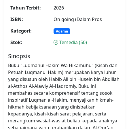
Tahun Terbit:
2026
ISBN:
On going (Dalam Pros
Kategori:
Agama
Stok:
Tersedia (50)
Sinopsis
Buku "Luqmanul Hakim Wa Hikamuhu" (Kisah dan
Petuah Luqmanul Hakim) merupakan karya luhur
yang disusun oleh Habib Ali bin Husein bin Abdillah
al-Atthos Al-Alawiy Al-Hadromiy. Buku ini
membahas secara komprehensif tentang sosok
inspiratif Luqman al-Hakim, menyajikan hikmah-
hikmah kebijaksanaan yang dinisbatkan
kepadanya, kisah-kisah sarat pelajaran, serta
merangkum wasiat-wasiat beliau kepada anaknya
sebagaimana yang terabadikan dalam Al-Qur'an